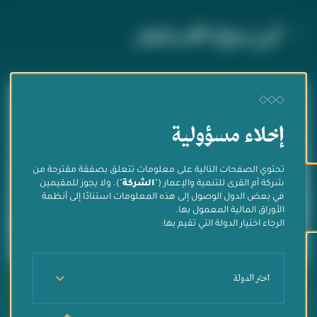
أبرز مزايا الاستثمار
إخلاء مسؤولية
تحتوي الصفحات التالية على معلومات تتعلق بصفقة مقترحة من
شركة أم القرى للتنمية والإعمار ("
الشركة
"). ولا يجوز للمقيمين
في بعض الدول الوصول إلى هذه المعلومات استنادًا إلى أنظمة
الأوراق المالية المعمول بها.
الرجاء اختيار الدولة التي تقيم بها:
اختر الدولة